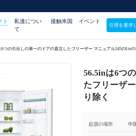
クト
私達につい
接触米国
イベント
引用を要求
て
5inは6つの引出しの単一のドアの直立したフリーザー マニュアル245のLtr
56.5inは
たフリーザー 
り除く
起源の場所
中