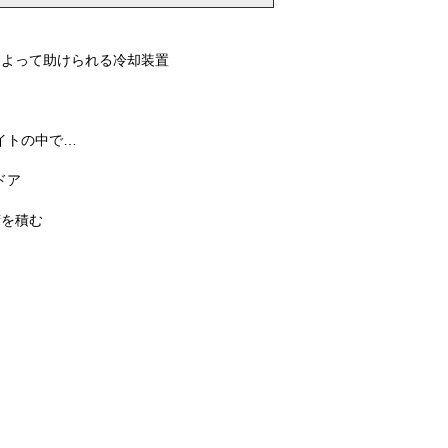
によって助けられる冷却装置
イトの中で…
ドア
荷を積む