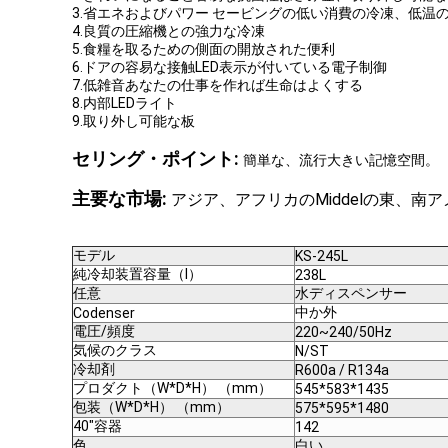
3.省エネおよびパワー セービングの低い消費の冷凍、低温
4.良質の圧縮機との強力な冷凍
5.食糧を取るための側面の開放された便利
6.ドアの容易な接触LED表示が付いている電子制御
7.低雑音あなたの仕事を作れば生命はよくする
8.内部LEDライト
9.取り外し可能な板
セリング・ポイント:
簡単な、流行大きい記憶空間。
主要な市場:
アジア、アフリカのMiddelの東、南
モデル
KS-245L
純冷却装置容量（l）
238L
任意
水ディスペンサー
中か外
Codenser
電圧/頻度
220~240/50Hz
気候のクラス
N/ST
冷却剤
R600a / R134a
プロダクト（W*D*H） （mm）
545*583*1435
包装（W*D*H） （mm）
575*595*1480
40"容器
142
色
白い