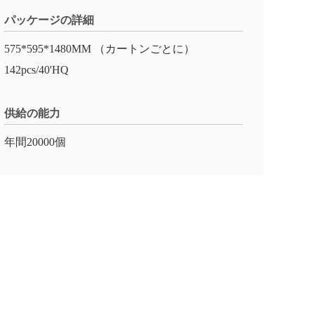
パッケージの詳細
575*595*1480MM （カートンごとに）
142pcs/40'HQ
供給の能力
年間20000個