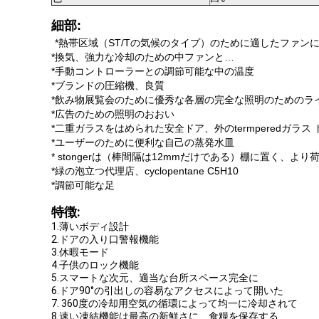
細部:
*熱帯区域（ST/Tの気候のタイプ）のために適したファン
*換気、強力な冷却のための中ファンと…
*手動コントローラーとの調節可能な中の温度
*ブランドの圧縮機、良質
*飲み物展覧会のために優秀な各層の完全な照明のためのラ
*広告のための照明のおおい
*二重ガラスをはめられた安全ドア、外のtermperedガラス 
*ユーザーのために便利な自己の蒸発水皿
* stongerは（棒間隔は12mmだけである）棚に置く、より
*緑の泡立つ代理店、cyclopentane C5H10
*調節可能な足
特徴:
1.薄いボディ設計
2.ドアの入り口警報機能
3.休暇モード
4.子供のロック機能
5.スマートな次元、適当な台所スペース完全に
6.ドア90°の引出しの容易なアクセスによって開いた
7. 360度の冷却用空気の循環によって均一に冷却されて
8.速い凍結機能は最高の新鮮さに、食糧を保存する