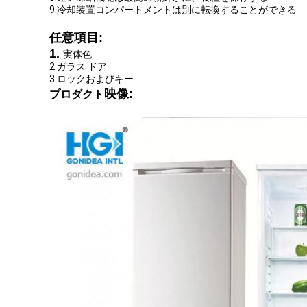
9.冷却装置コンパートメントは別に転換することができる
任意項目:
1.
実体色
2.ガラス ドア
3.ロックおよびキー
映像:
プロダクト