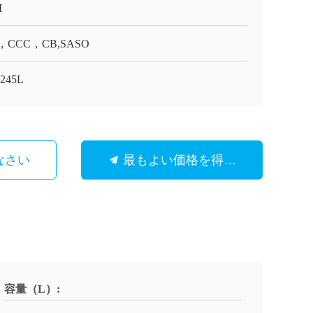
I
，CCC，CB,SASO
245L
なさい
最もよい価格を得なさい
容量（L）: