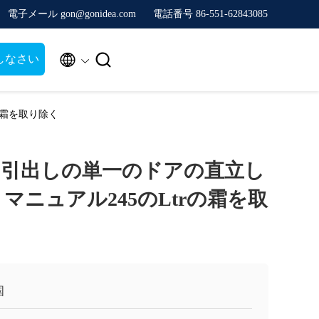
電子メール gon@gonidea.com
電話番号 86-551-62843085


しなさい
の霜を取り除く
6つの引出しの単一のドアの直立し
マニュアル245のLtrの霜を取
国