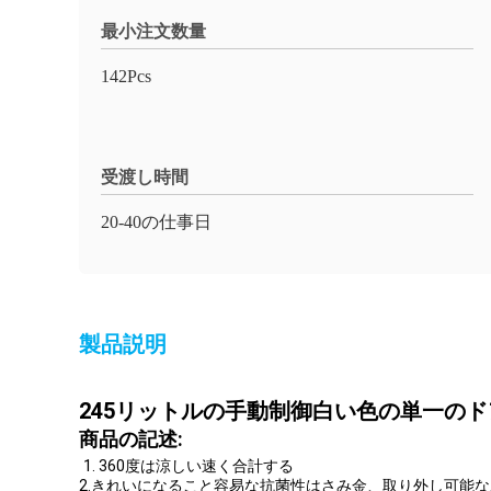
最小注文数量
142Pcs
受渡し時間
20-40の仕事日
製品説明
245リットルの手動制御白い色の単一の
商品の記述:
1. 360度は涼しい速く合計する
2.きれいになること容易な抗菌性はさみ金、取り外し可能