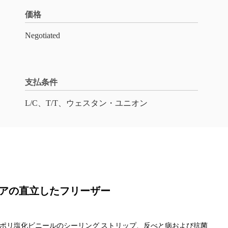
価格
Negotiated
支払条件
L/C、T/T、ウェスタン・ユニオン
ドアの直立したフリーザー
なポリ塩化ビニールのシーリング ストリップ、反べと病および抗菌