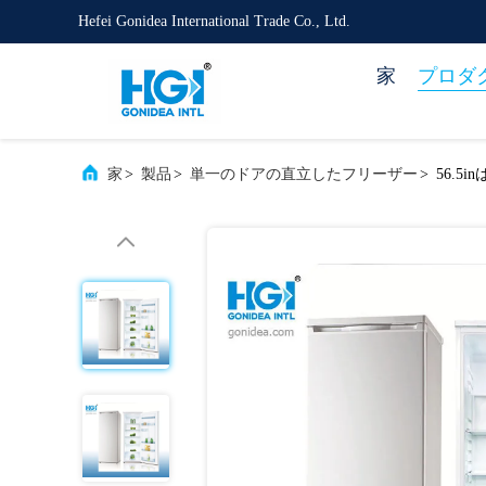
Hefei Gonidea International Trade Co., Ltd.
家
プロダ
家
>
製品
>
単一のドアの直立したフリーザー
>
56.