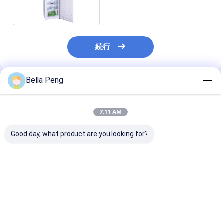
続行
Bella Peng
推薦されたプロダクト
7:11 AM
Good day, what product are you looking for?
R290冷媒、手動霜取
詩的/熱風加熱キャビネ
単ドア 大容量 家
り、240Wの運転電力
ット (デスクトップ版)
業用 立立冷蔵庫 
のシングルドアアップ
Sm-58
210
ライト冷凍庫
ベストプライス
ベストプライス
ベストプラ