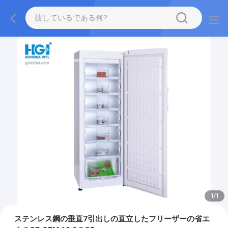
1
/
1
ステンレス鋼の垂直7引出しの直立したフリーザーの省エ