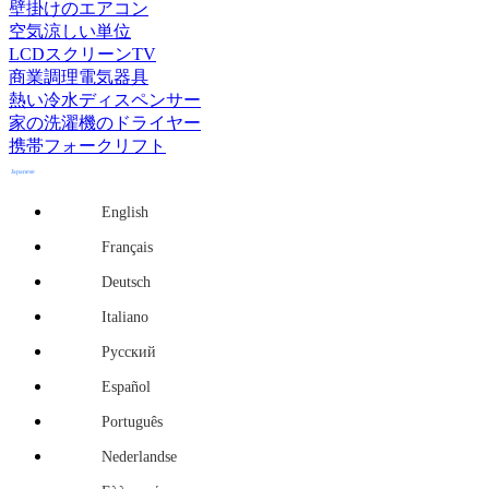
壁掛けのエアコン
空気涼しい単位
LCDスクリーンTV
商業調理電気器具
熱い冷水ディスペンサー
家の洗濯機のドライヤー
携帯フォークリフト
Japanese
English
Français
Deutsch
Italiano
Русский
Español
Português
Nederlandse